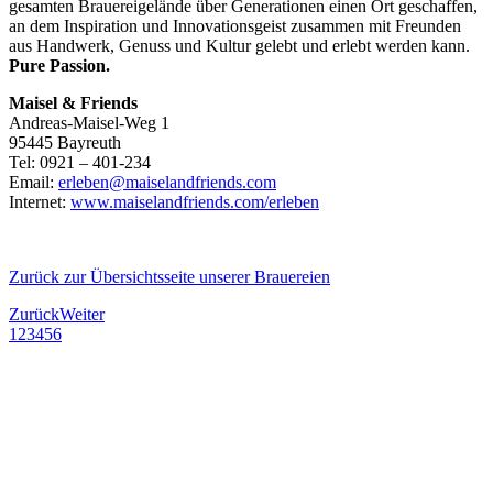
gesamten Brauereigelände über Generationen einen Ort geschaffen,
an dem Inspiration und Innovationsgeist zusammen mit Freunden
aus Handwerk, Genuss und Kultur gelebt und erlebt werden kann.
Pure Passion.
Maisel & Friends
Andreas-Maisel-Weg 1
95445 Bayreuth
Tel: 0921 – 401-234
Email:
erleben@maiselandfriends.com
Internet:
www.maiselandfriends.com/erleben
Zurück zur Übersichtsseite unserer Brauereien
Zurück
Weiter
1
2
3
4
5
6