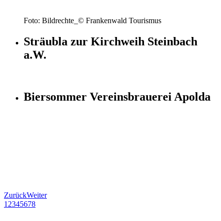
Foto: Bildrechte_© Frankenwald Tourismus
Sträubla zur Kirchweih Steinbach
a.W.
Biersommer Vereinsbrauerei Apolda
Zurück
Weiter
1
2
3
4
5
6
7
8