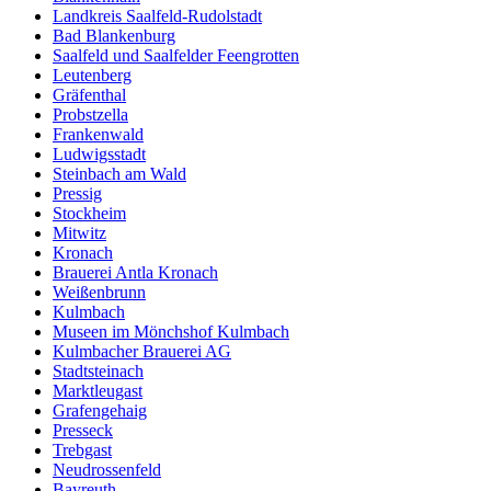
Landkreis Saalfeld-Rudolstadt
Bad Blankenburg
Saalfeld und Saalfelder Feengrotten
Leutenberg
Gräfenthal
Probstzella
Frankenwald
Ludwigsstadt
Steinbach am Wald
Pressig
Stockheim
Mitwitz
Kronach
Brauerei Antla Kronach
Weißenbrunn
Kulmbach
Museen im Mönchshof Kulmbach
Kulmbacher Brauerei AG
Stadtsteinach
Marktleugast
Grafengehaig
Presseck
Trebgast
Neudrossenfeld
Bayreuth