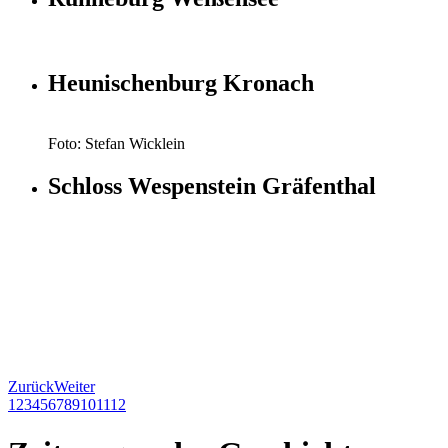
Heunischenburg Kronach
Foto: Stefan Wicklein
Schloss Wespenstein Gräfenthal
Zurück
Weiter
1
2
3
4
5
6
7
8
9
10
11
12