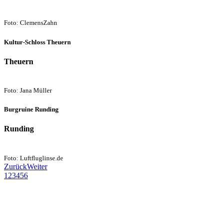
Foto: ClemensZahn
Kultur-Schloss Theuern
Theuern
Foto: Jana Müller
Burgruine Runding
Runding
Foto: Luftfluglinse.de
Zurück
Weiter
1
2
3
4
5
6