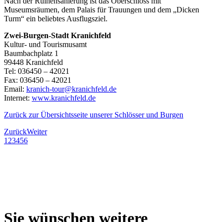
Nach der Ruinensanierung ist das Oberschloss mit
Museumsräumen, dem Palais für Trauungen und dem „Dicken
Turm“ ein beliebtes Ausflugsziel.
Zwei-Burgen-Stadt Kranichfeld
Kultur- und Tourismusamt
Baumbachplatz 1
99448 Kranichfeld
Tel: 036450 – 42021
Fax: 036450 – 42021
Email:
kranich-tour@kranichfeld.de
Internet:
www.kranichfeld.de
Zurück zur Übersichtsseite unserer Schlösser und Burgen
Zurück
Weiter
1
2
3
4
5
6
Sie wünschen weitere