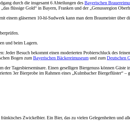
dgang durch die insgesamt 6 Abteilungen des
Bayerischen Brauereim
„das flüssige Gold“ in Bayern, Franken und der „Genussregion Oberfra
mit einem gläsernen 10-hl-Sudwerk kann man dem Braumeister über die 
überprüfen.
en und beim Lagern.
: Jeder Besuch bekommt einen moderierten Probierschluck des feinen M
rischen Bogen zum
Bayerischen Bäckereimuseum
und zum
Deutschen 
inem der Tagesbierseminare. Einen geselligen Biergenuss können Gäste 
erierten 3er Bierprobe im Rahmen eines „Kulmbacher Biergeflüster“ – 
ch fränkisches Zwickelbier. Ein Bier, das zu vielen Gelegenheiten und a