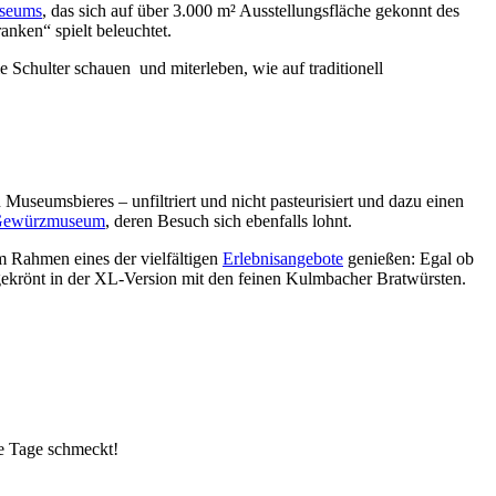
useums
, das sich auf über 3.000 m² Ausstellungsfläche gekonnt des
nken“ spielt beleuchtet.
Schulter schauen und miterleben, wie auf traditionell
useumsbieres – unfiltriert und nicht pasteurisiert und dazu einen
Gewürzmuseum
, deren Besuch sich ebenfalls lohnt.
im Rahmen eines der vielfältigen
Erlebnisangebote
genießen: Egal ob
gekrönt in der XL-Version mit den feinen Kulmbacher Bratwürsten.
lle Tage schmeckt!