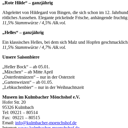
„Rote Hilde“ – ganzjährig
Abgeleitet von Hildegard von Bingen, die sich schon im 12. Jahrhund
rötliches Aussehen. Elegante prickelnde Frische, anhängende fruchtig
11,5% Stammwürze / 4,5% Alk.vol.
„Helles“ – ganzjährig
Ein klassisches Helles, bei dem sich Malz und Hopfen geschmacklich 
11,5% Stammwürze / 4,7% Alk.vol.
Unsere Saisonbiere
„Heller Bock“ – ab 05.01.
„Mäxchen“ – ab Mitte April
„Osterfestmärzen“ – nur in der Osterzeit
„Gartenweizen“ – ab 01.05.
„Lebkuchenbier“ – nur in der Weihnachtszeit
Museen im Kulmbacher Mönchshof e.V.
Hofer Str. 20
95326 Kulmbach
Tel: 09221 – 80514
Fax: 09221 – 80515
Email:
info@kulmbacher-moenchshof.de
Internet:
www.kulmbacher-moenchshof.de