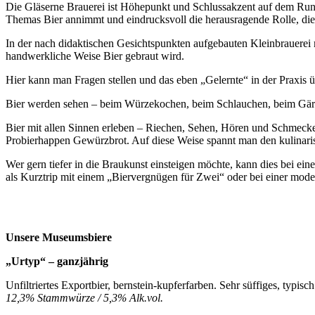
Die Gläserne Brauerei ist Höhepunkt und Schlussakzent auf dem Run
Themas Bier annimmt und eindrucksvoll die herausragende Rolle, die 
In der nach didaktischen Gesichtspunkten aufgebauten Kleinbrauerei 
handwerkliche Weise Bier gebraut wird.
Hier kann man Fragen stellen und das eben „Gelernte“ in der Praxis 
Bier werden sehen – beim Würzekochen, beim Schlauchen, beim Gär
Bier mit allen Sinnen erleben – Riechen, Sehen, Hören und Schmecken
Probierhappen Gewürzbrot. Auf diese Weise spannt man den kulina
Wer gern tiefer in die Braukunst einsteigen möchte, kann dies bei e
als Kurztrip mit einem „Biervergnügen für Zwei“ oder bei einer mod
Unsere Museumsbiere
„Urtyp“ – ganzjährig
Unfiltriertes Exportbier, bernstein-kupferfarben. Sehr süffiges, typis
12,3% Stammwürze / 5,3% Alk.vol.